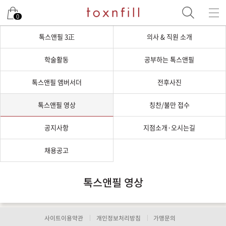
0
톡스앤필 3正
의사 & 직원 소개
학술활동
공부하는 톡스앤필
톡스앤필 앰버서더
전후사진
톡스앤필 영상
칭찬/불만 접수
공지사항
지점소개·오시는길
채용공고
톡스앤필 영상
사이트이용약관
개인정보처리방침
가맹문의