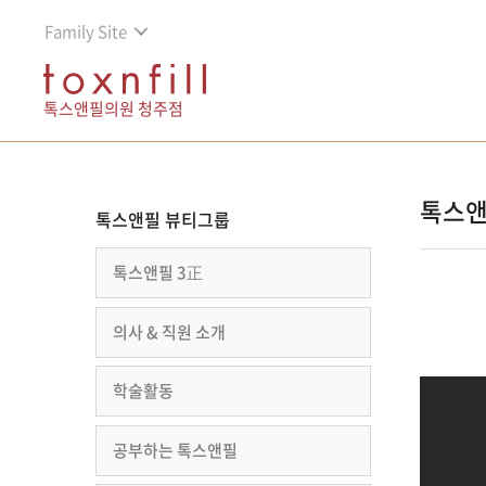
Family Site
톡스앤필의원 청주점
톡스앤
톡스앤필 뷰티그룹
톡스앤필 3正
의사 & 직원 소개
학술활동
공부하는 톡스앤필