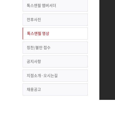
톡스앤필 앰버서더
전후사진
톡스앤필 영상
칭찬/불만 접수
공지사항
지점소개·오시는길
채용공고