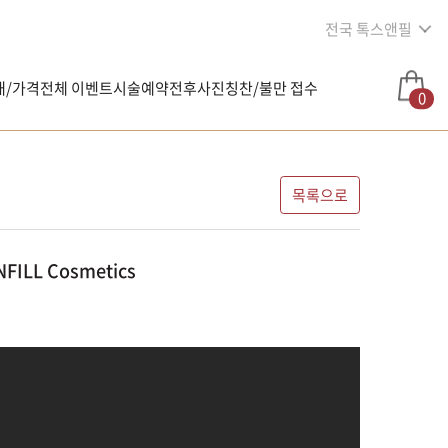
전국 톡스앤필
내/가격
전체 이벤트
시술예약
전후사진
칭찬/불만 접수
0
목록으로
LL Cosmetics