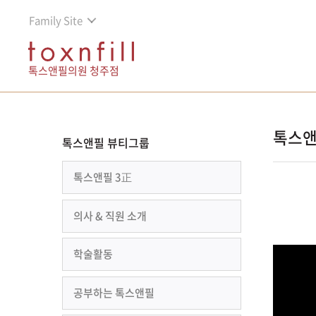
Family Site
톡스앤필의원 청주점
톡스앤
톡스앤필 뷰티그룹
톡스앤필 3正
의사 & 직원 소개
학술활동
공부하는 톡스앤필