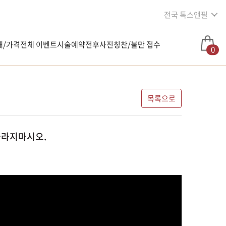
전국 톡스앤필
내/가격
전체 이벤트
시술예약
전후사진
칭찬/불만 접수
0
목록으로
놀라지마시오.