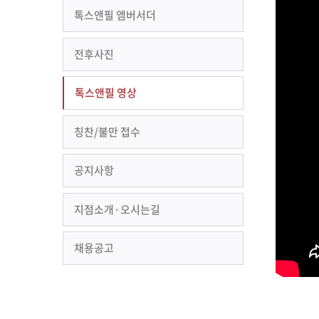
톡스앤필 앰버서더
전후사진
톡스앤필 영상
칭찬/불만 접수
공지사항
지점소개·오시는길
채용공고