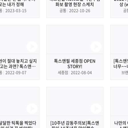
모는 내가 정해
화보 촬영 현장 스케치
상 (
통
2023-03-15
공통
2022-10-26
공
현이 절대 놓치고 싶지
톡스앤필 세종점 OPEN
[톡스앤
고는 과연? 톡스앤필
STORY!
너무~~
진* 갈비 (feat. 극악의
큼함으로
통
2022-09-07
세종점
2022-08-04
브
도 밸런스 게임)
달달한 틱톡을 찍었다
[10주년 감동주의보]톡스앤
나만의 