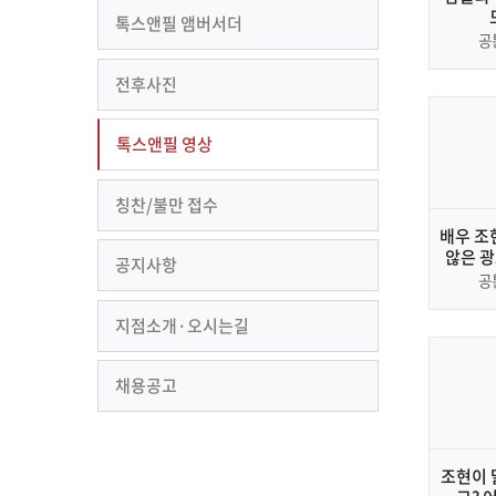
톡스앤필 앰버서더
공
전후사진
톡스앤필 영상
칭찬/불만 접수
배우 조
않은 광
공지사항
VS 명*
공
난이
지점소개·오시는길
채용공고
조현이 