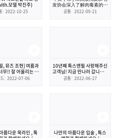
with.모델 박진주)
发协会深入了解肉毒素的活
动 | [대한레이저피부모발학
통
2022-10-25
공통
2022-09-21
회] 보톡스 바로 알기 걱정 제
로 캠페인
필, 뮤즈 조현] 여름과
10년째 톡스앤필 사랑해주신
너무!! 잘 어울리는 상
고객님! 지금 만나러 갑니다! |
 또 다시!! 톡스앤필
톡스앤필 10주년 고객 이벤트
랜드
2022-07-06
공통
2022-06-27
뮤즈로 리턴!!
아름다운 목라인 , 톡
나만의 아름다운 입술 , 톡스