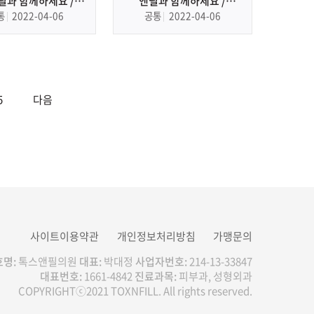
필과 함께하세요 /
앤필과 함께하세요 /
tiful neck with
Beautiful lip with Toxnfill
통
2022-04-06
공통
2022-04-06
Toxnfill
5
다음
사이트이용약관
개인정보처리방침
가맹문의
명:
톡스앤필의원
대표:
박대정
사업자번호:
214-13-33847
대표번호:
1661-4842
진료과목:
피부과, 성형외과
COPYRIGHTⓒ2021 TOXNFILL. All rights reserved.