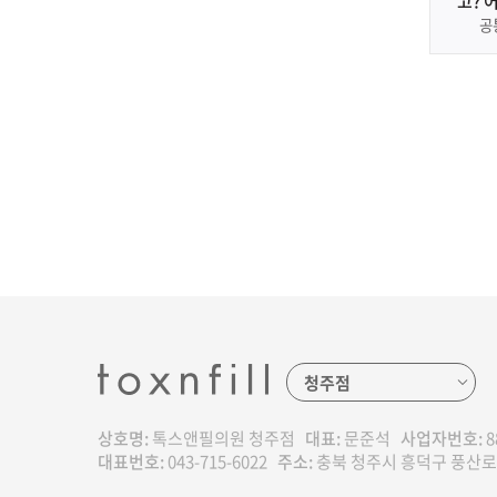
고? 
공
상호명:
톡스앤필의원 청주점
대표:
문준석
사업자번호:
8
대표번호:
043-715-6022
주소:
충북 청주시 흥덕구 풍산로 