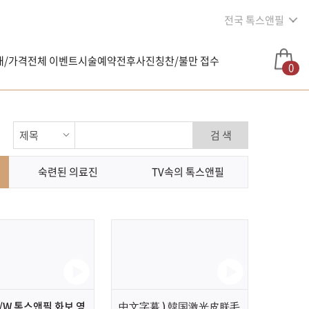
전국 톡스앤필
내/가격
전체 이벤트
시술예약
전후사진
칭찬/불만 접수
0
검 색
숙련된 의료진
TV속의 톡스앤필
F/W 톡스앤필 화보 영
中文字幕 ) 韓国激光皮朕毛