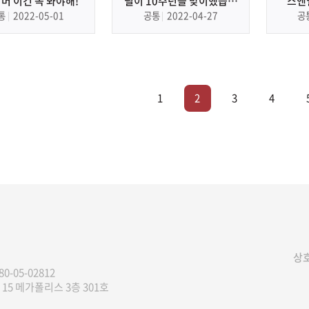
어머 이건 꼭 봐야해!
필이 10주년을 맞이했습니
스앤
다!
Beau
통
2022-05-01
공통
2022-04-27
공
1
2
3
4
상호
80-05-02812
15 메가폴리스 3층 301호