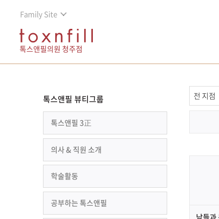
Family Site
톡스앤필의원 청주점
톡스앤필 뷰티그룹
톡스앤필 3正
의사 & 직원 소개
학술활동
공부하는 톡스앤필
남들과 