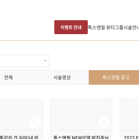
톡스앤필 뷰티그룹
시술안
이벤트 안내
전체
시술영상
톡스앤필 광고
똑같은 건 싫어!내 외
톡스앤필 NEW모델 박진주님
2022 