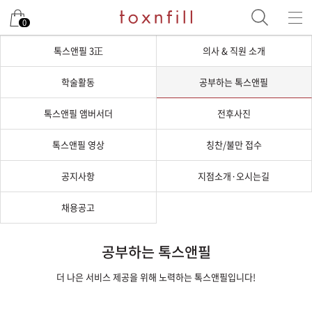
0
톡스앤필 3正
의사 & 직원 소개
학술활동
공부하는 톡스앤필
톡스앤필 앰버서더
전후사진
톡스앤필 영상
칭찬/불만 접수
공지사항
지점소개·오시는길
채용공고
공부하는 톡스앤필
더 나은 서비스 제공을 위해 노력하는 톡스앤필입니다!